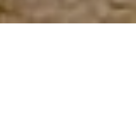
Sich am an­de­ren Ende der Welt wie zu Hause
füh­len – da­für sor­gen herz­li­che Gast­ge­ber, in­
dem sie Rei­sende per­sön­lich zu sich nach
Hause ein­la­den. Kein Wun­der also, das die so­
ge­nann­ten Ho­mestays in
Bhu­tan
im­mer be­lieb­
ter
wer­den
.