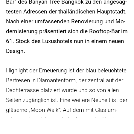
Bar“ des Ban­yan Tree Bang­kok zu den an­ge­sag­
tes­ten Adres­sen der thai­län­di­schen Haupt­stadt.
Nach ei­ner um­fas­sen­den Re­no­vie­rung und Mo­
der­ni­sie­rung prä­sen­tiert sich die Ro­of­top-Bar im
61. Stock des Lu­xus­ho­tels nun in ei­nem neuen
De­sign.
High­light der Er­neue­rung ist der blau be­leuch­tete
Bar­tre­sen in Dia­man­ten­form, der zen­tral auf der
Dach­ter­rasse plat­ziert wurde und so von al­len
Sei­ten zu­gäng­lich ist. Eine wei­tere Neu­heit ist der
glä­serne „Moon Walk“: Auf dem mit Glas um­
rahm­ten Aus­sichts­punkt läuft man der Nacht re­
gel­recht ent­ge­gen und schwebt förm­lich über