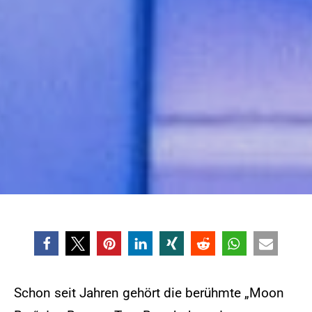
Schon seit Jah­ren ge­hört die be­rühmte „Moon