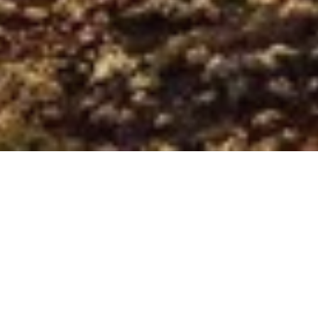
Die
Flin­ders Ran­ges and Out­back
in Süd­aus­tra­
lien wur­den so­eben von Lo­nely Pla­net in die re­
nom­mierte Liste der „World’s Top Places 2026“