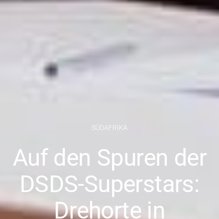
SÜDAFRIKA
Auf den Spuren der
DSDS-Superstars:
Drehorte in