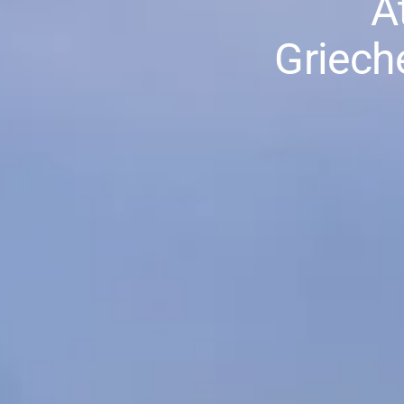
A
Griech