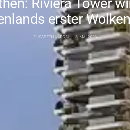
then: Riviera Tower wi
enlands erster Wolken
ELISABETH KAPRAL
3. MAI 2023