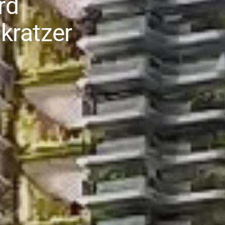
rd
kratzer