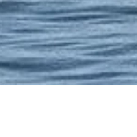
Na­tur, Aben­teuer, Tier­be­ob­ach­tung – diese Mi­