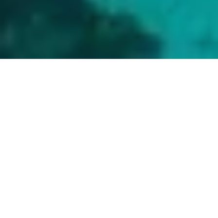
Die Sey­chel­len be­stehen aus 115 In­seln, die im
In­di­schen Ozean vor der Küste von Ost­afrika lie­
gen. Im Ge­gen­satz zu den gut er­schlos­se­nen
und von vie­len Tou­ris­ten be­such­ten Haupt­in­seln
Mahé, Pras­lin und La Di­gue ver­spre­chen die vie­
len klei­ne­ren, noch kaum be­kann­ten Ei­lande ei­