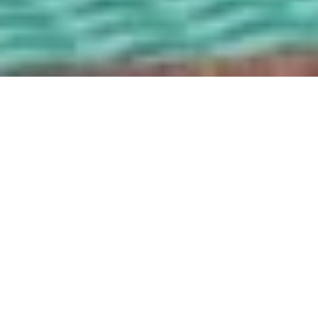
Das Mu­chele in Burg­stall bei Me­ran star­tet in
die­sen Ta­gen in die Som­mer­sai­son 2022.
Pünkt­lich zum Früh­lings­be­ginn geht das Vier-
Sterne-Su­pe­rior-Ho­tel noch mehr aus sich her­
aus – ins Freie näm­lich, wo es seine Gäste in
der war­men Sonne
Süd­ti­rols
mit läs­si­gem Mi­
ami Beach-Fee­ling über­rascht.