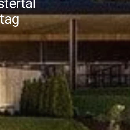
tertal
stag