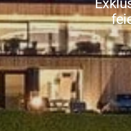
Exklu
fei