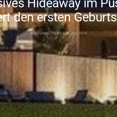
sives Hideaway im Pus
ert den ersten Geburt
WOLFGANG TROPF
5. JULI 2019