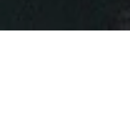
Dank ge­rin­ger Licht­ver­schmut­zung sind die
Nächte im Süd­ti­ro­ler Eg­gen­tal tief­dun­kel und
die Him­mel über­säht von Ster­nen. So ist es na­
he­lie­gend, dass sich die bei­den Orte Gum­mer
und Stein­egg ganz den Pla­ne­ten ver­schrie­ben
ha­ben. Als „Ers­tes Eu­ro­päi­sches Ster­nen­dorf“
füh­ren sie ihre Gäste mit hoch­wer­ti­gen as­tro­no­