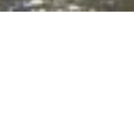
Seit sei­ner Er­öff­nung durch den le­gen­dä­ren Ho­
te­lier Cé­sar Ritz im Jahr 1894 galt das „Grand
Ho­tel“ nahe der Piazza della Re­pubblica als
Aus­hän­ge­schild der Top-Ho­tel­le­rie in Rom. Vor
knapp 20 Jah­ren wurde dar­aus das St. Re­gis
Rom. Nun star­tet das Lu­xus­ho­tel nach ei­ner
mehr als 40 Mil­lio­nen Euro teu­ren Re­no­vie­rung
in eine neue Ära.