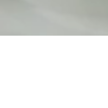
Die ak­tu­elle Aus­gabe des Gault&Millau 2023 si­
chert
Slo­we­nien
end­gül­tig ei­nen Fix­platz un­ter
den Ak­teu­ren der ku­li­na­ri­schen Welt­bühne:
Nicht we­ni­ger als zehn Re­stau­rants mit je­weils
vier Hau­ben spie­len in der Cham­pi­ons Le­ague