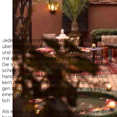
Je­des Schlaf­zim­mer in den neuen Riads ver­fügt
über ein ei­ge­nes Ba­de­zim­mer, ei­nen Wohn­be­reich
und eine Ter­rasse. Die Riad-Sui­ten sind zu­sätz­lich
mit ei­nem pri­va­ten, be­heiz­ten Pool aus­ge­stat­tet.
Die In­nen­räume sind im tra­di­tio­nel­len ma­rok­ka­ni­
schen Stil ge­stal­tet und ent­hal­ten un­ter an­de­rem
hand­ge­fer­tigte Pols­ter­mö­bel von Kunst­hand­wer­
kern der ört­li­chen Ber­ber­ge­mein­schaft. Bu­chun­
gen sind so­wohl für ein­zelne Zim­mer als auch für
ei­nen ge­sam­ten Riad zur ex­klu­si­ven Nut­zung mög­
lich.
Als ein­zig­ar­tige Er­gän­zung steht zu­dem eine atem­