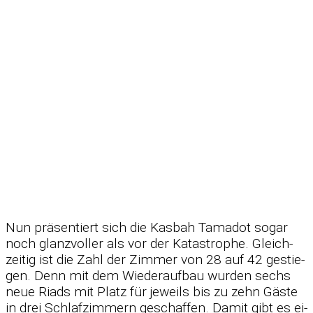
Nun prä­sen­tiert sich die Kas­bah Ta­ma­dot so­gar
noch glanz­vol­ler als vor der Ka­ta­stro­phe. Gleich­
zei­tig ist die Zahl der Zim­mer von 28 auf 42 ge­stie­
gen. Denn mit dem Wie­der­auf­bau wur­den sechs
neue Riads mit Platz für je­weils bis zu zehn Gäste
in drei Schlaf­zim­mern ge­schaf­fen. Da­mit gibt es ei­