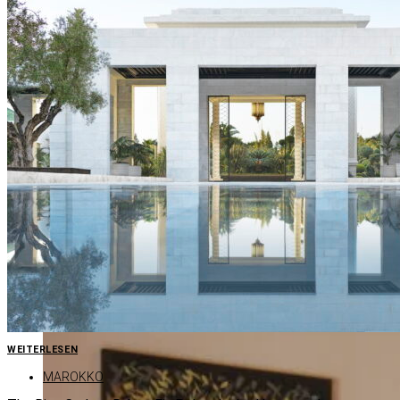
KAS­BAH TA­MA­DOT /​ MA­ROKKO (C) VIR­GIN LI­MI­TED EDI­TION
WEITERLESEN
MAROKKO