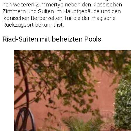
nen wei­te­ren Zim­mer­typ ne­ben den klas­si­schen
Zim­mern und Sui­ten im Haupt­ge­bäude und den
iko­ni­schen Ber­ber­zel­ten, für die der ma­gi­sche
Rück­zugs­ort be­kannt ist.
Riad-Suiten mit beheizten Pools