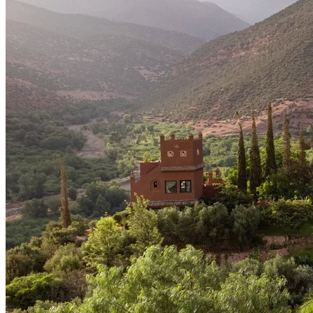
DEUTSCHLAND
FINNLAND
FRANKREICH
GRIECHENLAND
GROSSBRITANNIEN
IRLAND
ISLAND
ITALIEN
KANARISCHE INSELN
EUROPA
KROATIEN
MADEIRA
MALLORCA
MALTA
ÖSTERREICH
PORTUGAL
SCHWEDEN
SCHWEIZ
SPANIEN
SÜDTIROL