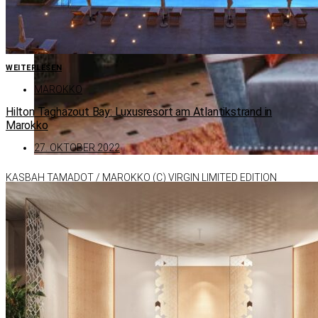
WEITERLESEN
MAROKKO
Hilton Taghazout Bay: Luxusresort am Atlantikstrand in
Marokko
27. OKTOBER 2022
KAS­BAH TA­MA­DOT /​ MA­ROKKO (C) VIR­GIN LI­MI­TED EDI­TION