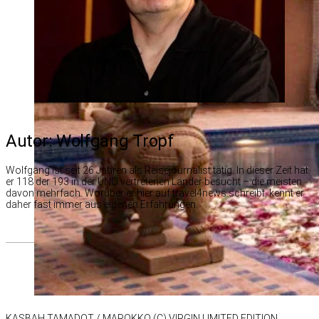
Autor: Wolfgang Tropf
Wolf­gang ist seit 26 Jah­ren als Rei­se­jour­na­list tä­tig. In die­ser Zeit hat
er 118 der 193 in der UNO ver­tre­te­nen Län­der be­sucht – die meis­ten
da­von mehr­fach. Wor­über er hier auf travel4news schreibt, kennt er
da­her fast im­mer aus ei­ge­nen Er­fah­run­gen.
KAS­BAH TA­MA­DOT /​ MA­ROKKO (C) VIR­GIN LI­MI­TED EDI­TION