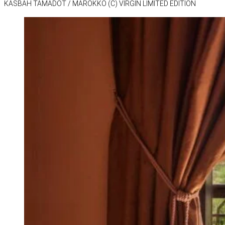
KAS­BAH TA­MA­DOT /​ MA­ROKKO (C) VIR­GIN LI­MI­TED EDI­TION