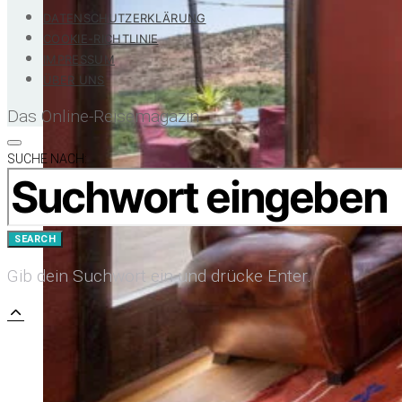
DATENSCHUTZERKLÄRUNG
COOKIE-RICHTLINIE
IMPRESSUM
ÜBER UNS
Das Online-Reisemagazin
SUCHE NACH:
SEARCH
Gib dein Suchwort ein und drücke Enter.