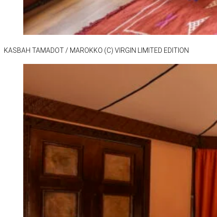
KAS­BAH TA­MA­DOT /​ MA­ROKKO (C) VIR­GIN LI­MI­TED EDI­TION