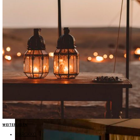
KAS­BAH TA­MA­DOT /​ MA­ROKKO (C) VIR­GIN LI­MI­TED EDI­TION
WEITERLESEN
MAROKKO