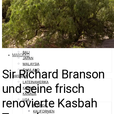
ORIENT
ABU DHABI
DUBAI
OMAN
QATAR
SAUDI-ARABIEN
ASIEN
AUSTRALIEN
BALI
MAROKKO
JAPAN
MALAYSIA
Sir Richard Branson
THAILAND
AMERIKA
LATEINAMERIKA
und seine frisch
KARIBIK
KANADA
renovierte Kasbah
USA
FLORIDA
KALIFORNIEN