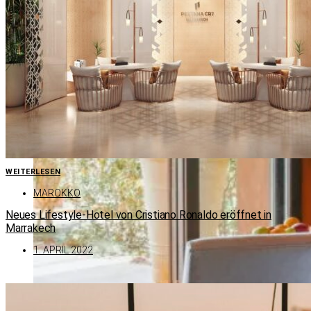
WEITERLESEN
MAROKKO
Neues Lifestyle-Hotel von Cristiano Ronaldo eröffnet in
Marrakech
1. APRIL 2022