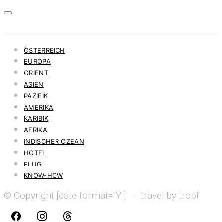
ÖSTERREICH
EUROPA
ORIENT
ASIEN
PAZIFIK
AMERIKA
KARIBIK
AFRIKA
INDISCHER OZEAN
HOTEL
FLUG
KNOW-HOW
© Copyright [date format="Y"] · travel by tropf