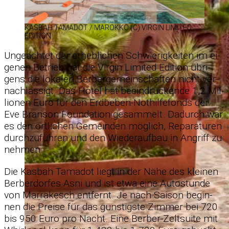
KAS­BAH TA­MA­DOT /​ MA­ROKKO (C) VIR­GIN LI­MI­TED
EDI­TION
Un­ge­ach­tet der er­heb­li­chen Schwie­rig­kei­ten im ei­
ge­nen Be­trieb hat die Vir­gin Li­mi­ted Edi­tion üb­ri­
gens die lo­ka­len Ber­ber­ge­mein­schaf­ten nicht ver­
nach­läs­sigt. Das Ho­tel hat be­ein­dru­ckende 1,2 Mil­
lio­nen Euro für den Erd­be­ben-Not­hil­fe­fonds der
Eve Bran­son Foun­da­tion ge­sam­melt. Da­durch war
es den ört­li­chen Ge­mein­den mög­lich, Re­pa­ra­tu­ren
durch­zu­füh­ren und den Wie­der­auf­bau in An­griff zu
neh­men.
Die Kas­bah Ta­ma­dot liegt in der Nähe des klei­nen
Ber­ber­dor­fes Asni und ist etwa eine Au­to­stunde
von Mar­ra­kesch ent­fernt. Je nach Sai­son be­gin­
nen die Preise für das güns­tigste Zim­mer bei 720
bis 950 Euro pro Nacht. Eine Ber­ber-Zelt­suite mit