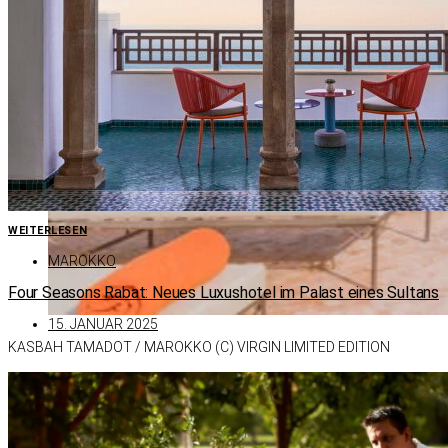
WEITERLESEN
MAROKKO
Four Seasons Rabat: Neues Luxushotel im Palast eines Sultans
15. JANUAR 2025
KAS­BAH TA­MA­DOT /​ MA­ROKKO (C) VIR­GIN LI­MI­TED EDI­TION