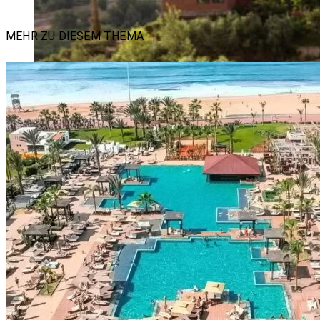
MEHR ZU DIESEM THEMA
KAS­BAH TA­MA­DOT /​ MA­ROKKO (C) VIR­GIN LI­MI­TED EDI­TION