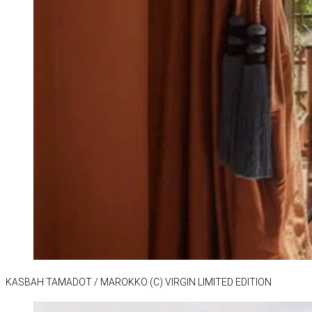
KAS­BAH TA­MA­DOT /​ MA­ROKKO (C) VIR­GIN LI­MI­TED EDI­TION