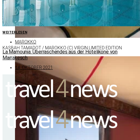
WEITERLESEN
MAROKKO
KAS­BAH TA­MA­DOT /​ MA­ROKKO (C) VIR­GIN LI­MI­TED EDI­TION
La Mamounia: Überraschendes aus der Hotelikone von
Marrakesch
14. OKTOBER 2021