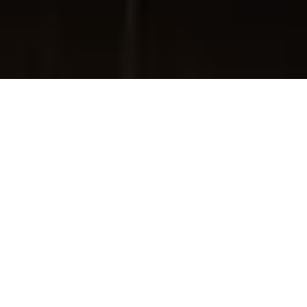
Im Her­zen von
Rom
– nur we­nige Schritte von
der Piazza del Po­polo ent­fernt – hat im Früh­jahr
mit dem ROMEO Roma
ei­nes der letz­ten De­
sign­ho­tels er­öff­net, das von der le­gen­dä­ren
Star-Ar­chi­tek­tin Zaha Ha­did noch vor ih­rem Tod
im Jahr 2016 ent­wor­fen wurde.