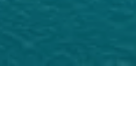
Die Bucht von Sis­tiana be­fin­det sich an ei­nem
der schöns­ten Orte der nörd­li­chen Adria­küste –
ein­ge­bet­tet in das herr­li­che Na­tur­schutz­ge­biet