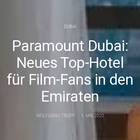
DUBAI
Paramount Dubai:
Neues Top-Hotel
für Film-Fans in den
Emiraten
WOLFGANG TROPF
5. MAI 2020