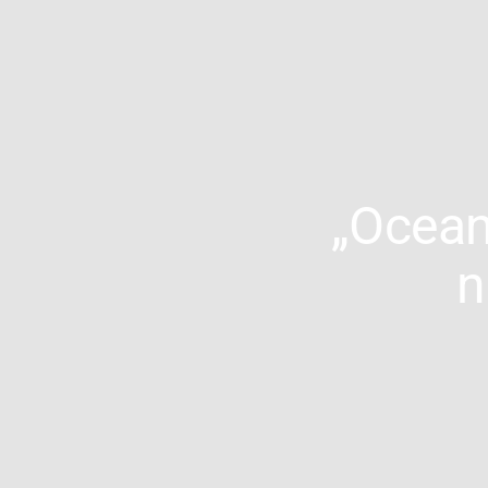
„Ocean
n