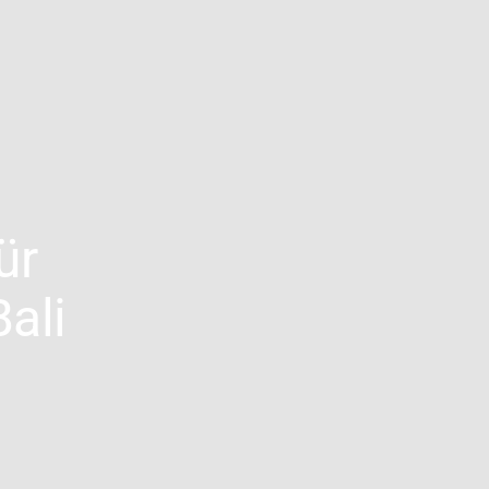
ür
ali