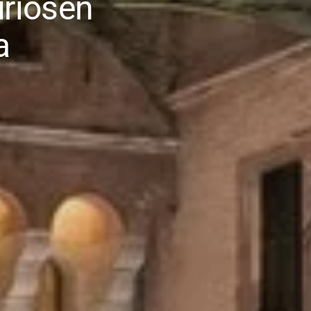
uriösen
a