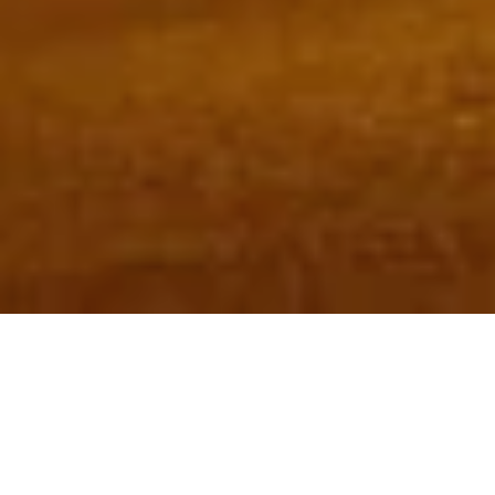
Ge­rade im Herbst lohnt sich eine Reise nach
Mal­lorca
bei mil­den Tem­pe­ra­tu­ren. Mit Be­ginn
der Ern­te­zeit gibt es auf der Ba­lea­ren-In­sel ku­li­
na­risch jede Menge zu er­le­ben – von Ge­nuss­