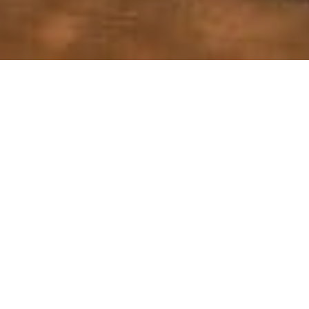
Das Ho­tel Kvar­ner Pa­lace an Kroa­ti­ens
Crik­ve­
nica-Ri­viera
öff­net nach der Win­ter­pause am 24.
April wie­der seine Pfor­ten. Das alt­ehr­wür­dige
Grand Ho­tel im Be­sitz des Salz­bur­ger Ho­te­liers
Wil­fried Hol­leis lädt zu Be­ginn der zehn­ten Sai­
son zum Tanz und bie­tet viele neue Ak­ti­vi­tä­ten
für Be­we­gungs­hung­rige.