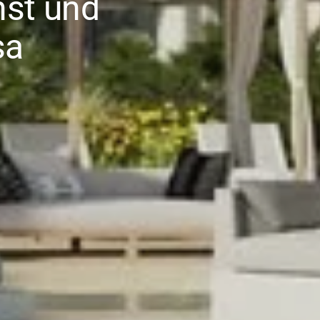
nst und
sa