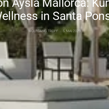
n Aysla Mallorca: Ku
ellness in Santa Pon
WOLFGANG TROPF
5. MAI 2023