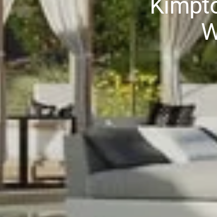
Kimpto
W