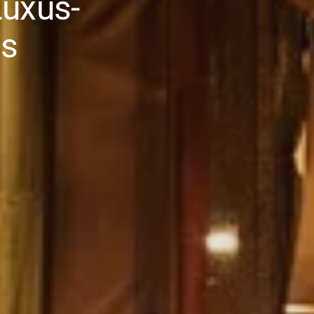
Luxus-
ns