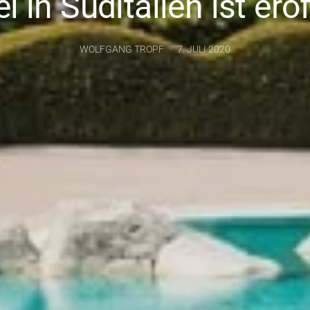
l in Süditalien ist erö
WOLFGANG TROPF
7. JULI 2020