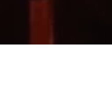
Das Gol­de­nEye in
Ja­maika
ist kein ge­wöhn­li­
ches Ur­laubs­do­mi­zil, son­dern eine An­samm­
lung von 49 Vil­len, Cot­ta­ges und Hüt­ten, die in
tro­pi­schen Gär­ten ent­lang ei­ner La­gune und am