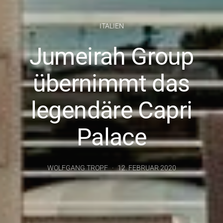
ITALIEN
Jumeirah Group
übernimmt das
legendäre Capri
Palace
WOLFGANG TROPF
12. FEBRUAR 2020