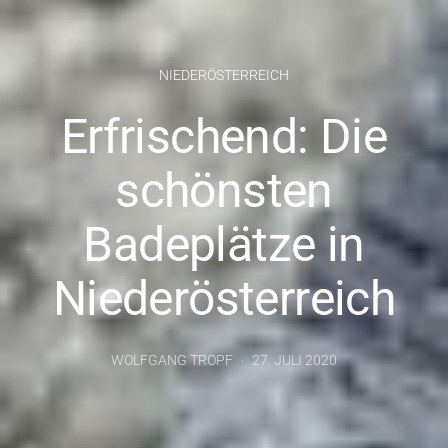
NIEDERÖSTERREICH
Erfrischend: Die
schönsten
Badeplätze in
Niederösterreich
WOLFGANG TROPF
27. JULI 2020