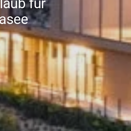
aub für
dasee