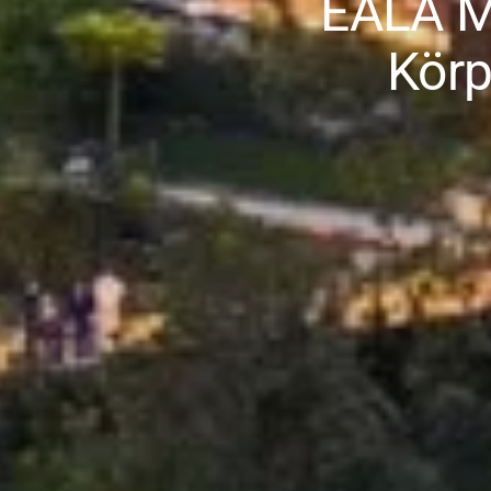
EALA M
Körp