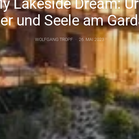
y Lakeside Dream: Url
er und Seele am Gar
WOLFGANG TROPF
26. MAI 2023