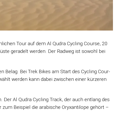
eich­li­chen Tour auf dem Al Qu­dra Cy­cling Course, 20
Wüste ge­ra­delt wer­den. Der Rad­weg ist so­wohl bei
­hen Be­lag. Bei Trek Bikes am Start des Cy­cling Cour­
ählt wer­den kann da­bei zwi­schen ei­ner kür­ze­ren
n. Der Al Qu­dra Cy­cling Track, der auch ent­lang des
 zum Bei­spiel die ara­bi­sche Ory­x­an­ti­lope ge­hört –