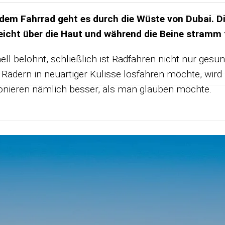
f dem Fahr­rad geht es durch die Wüste von
Du­bai
. D
streicht über die Haut und wäh­rend die Beine stramm
ell be­lohnt, schließ­lich ist Rad­fah­ren nicht nur ge­
ä­dern in neu­ar­ti­ger Ku­lisse los­fah­ren möchte, wird i
mo­nie­ren näm­lich bes­ser, als man glau­ben möchte.