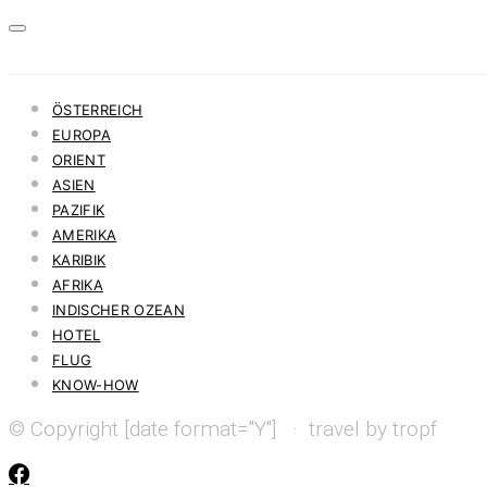
ÖSTERREICH
EUROPA
ORIENT
ASIEN
PAZIFIK
AMERIKA
KARIBIK
AFRIKA
INDISCHER OZEAN
HOTEL
FLUG
KNOW-HOW
© Copyright [date format="Y"] · travel by tropf