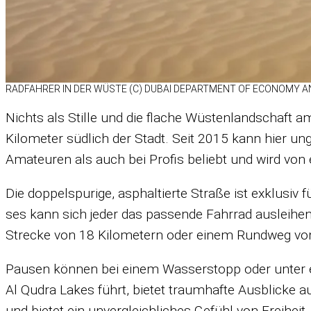
RAD­FAH­RER IN DER WÜSTE (C) DU­BAI DE­PART­MENT OF ECO­NOMY 
Nichts als Stille und die fla­che Wüs­ten­land­schaft am 
Ki­lo­me­ter süd­lich der Stadt. Seit 2015 kann hier un­
Ama­teu­ren als auch bei Pro­fis be­liebt und wird von 
Die dop­pel­spu­rige, asphal­tierte Straße ist ex­klu­si
ses kann sich je­der das pas­sende Fahr­rad aus­lei­he
Stre­cke von 18 Ki­lo­me­tern oder ei­nem Rund­weg von
Pau­sen kön­nen bei ei­nem Was­ser­stopp oder un­ter ei
Al Qu­dra Lakes führt, bie­tet traum­hafte Aus­bli­cke auf
und bie­tet ein un­ver­gleich­li­ches Ge­fühl von Frei­heit.