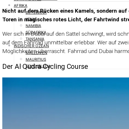
AFRIKA
Nicht auf dem Rü­cken ei­nes Ka­mels, son­dern au
BOTSWANA
To­ren in ma­gi­sches ro­tes Licht, der Fahrt­wind 
KENIA
NAMIBIA
SÜDAFRIKA
Wer sich in Du­bai auf den Sat­tel schwingt, wird schn
TANSANIA
auf dem Fahr­rad un­mit­tel­bar er­leb­bar. Wer auf zwei R
INDISCHER OZEAN
Mög­lich­kei­ten über­rascht. Fahr­rad und Du­bai har­
MALEDIVEN
MAURITIUS
Der Al Qudra Cycling Course
SEYCHELLEN