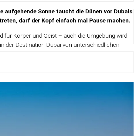
ie auf­ge­hende Sonne taucht die Dü­nen vor Du­bais
 tre­ten, darf der Kopf ein­fach mal Pause ma­chen.
sund für Kör­per und Geist – auch die Um­ge­bung wird
n der De­sti­na­tion Du­bai von un­ter­schied­li­chen