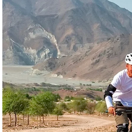
FINNLAND
FRANKREICH
GRIECHENLAND
GROSSBRITANNIEN
IRLAND
ISLAND
ITALIEN
KANARISCHE INSELN
EUROPA
KROATIEN
MADEIRA
MALLORCA
MALTA
ÖSTERREICH
PORTUGAL
SCHWEDEN
SCHWEIZ
SPANIEN
SÜDTIROL
ORIENT