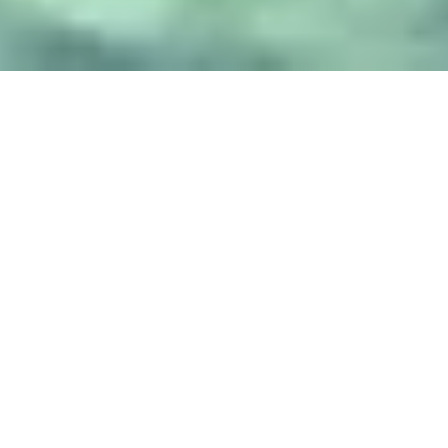
Für Fa­mi­lien, die kleine Aben­teuer su­chen, ha­
ben die Re­gion Süd­see­land und die In­sel Møn
in
Dä­ne­mark
ei­ni­ges zu bie­ten. Hier kann man
den höchs­ten Aus­sichts­turm des Lan­des be­stei­
gen, vor Krei­de­fel­sen sur­fen, auf Fos­si­li­en­jagd
ge­hen, sich durch die Baum­wip­fel ei­nes
Schloss­parks schwin­gen oder den skur­rils­ten
Frei­zeit­park des Lan­des er­kun­den.