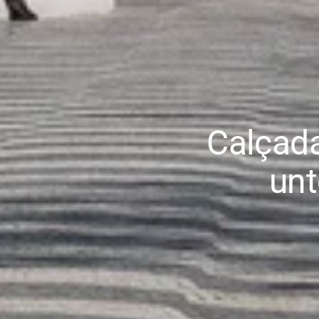
Calçada
unt