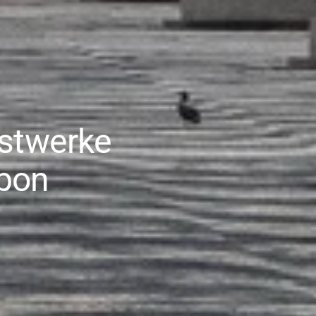
nstwerke
abon